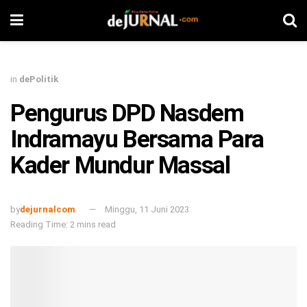
in
dePolitik
Pengurus DPD Nasdem
Indramayu Bersama Para
Kader Mundur Massal
by
dejurnalcom
Minggu, 11 Juni 2023
Reading Time: 2 mins read