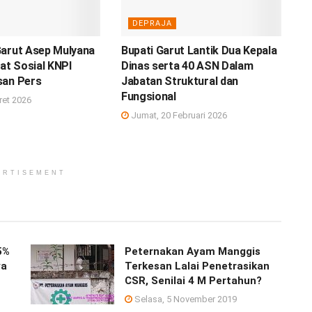
DEPRAJA
Garut Asep Mulyana
Bupati Garut Lantik Dua Kepala
iat Sosial KNPI
Dinas serta 40 ASN Dalam
san Pers
Jabatan Struktural dan
Fungsional
ret 2026
Jumat, 20 Februari 2026
ERTISEMENT
5%
Peternakan Ayam Manggis
ya
Terkesan Lalai Penetrasikan
CSR, Senilai 4 M Pertahun?
Selasa, 5 November 2019