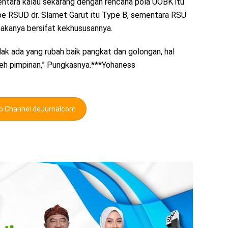
ntara kalau sekarang dengan rencana pola UOBK itu
pe RSUD dr. Slamet Garut itu Type B, sementara RSU
akanya bersifat kekhususannya.
ak ada yang rubah baik pangkat dan golongan, hal
leh pimpinan,” Pungkasnya.***Yohaness
pp Channel deJurnalcom