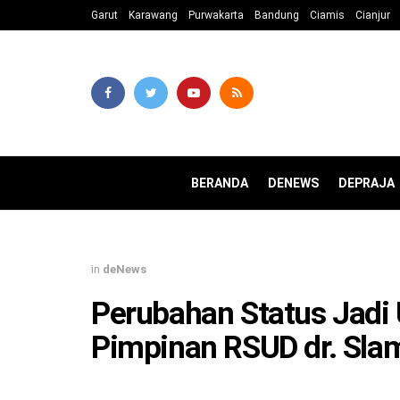
Garut
Karawang
Purwakarta
Bandung
Ciamis
Cianjur
BERANDA
DENEWS
DEPRAJA
in
deNews
Perubahan Status Jadi
Pimpinan RSUD dr. Sla