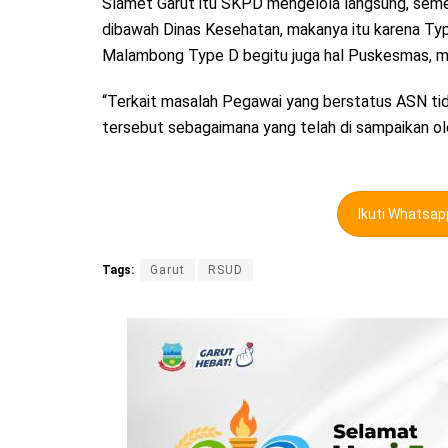
Slamet Garut itu SKPD mengelola langsung, seme
dibawah Dinas Kesehatan, makanya itu karena Ty
Malambong Type D begitu juga hal Puskesmas, m
“Terkait masalah Pegawai yang berstatus ASN tid
tersebut sebagaimana yang telah di sampaikan o
Ikuti Whatsa
Tags:
Garut
RSUD