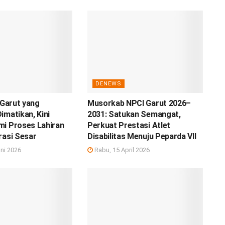
DENEWS
 Garut yang
Musorkab NPCI Garut 2026–
imatikan, Kini
2031: Satukan Semangat,
mi Proses Lahiran
Perkuat Prestasi Atlet
rasi Sesar
Disabilitas Menuju Peparda VII
ni 2026
Rabu, 15 April 2026