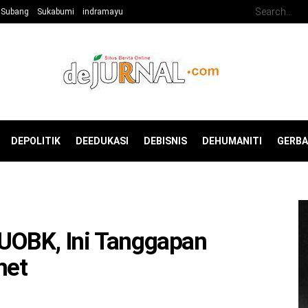
Subang
Sukabumi
indramayu
DEPOLITIK
DEEDUKASI
DEBISNIS
DEHUMANITI
GERB
 UOBK, Ini Tanggapan
met