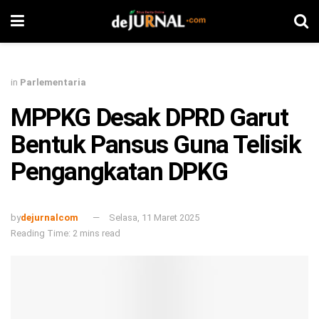
in
Parlementaria
MPPKG Desak DPRD Garut
Bentuk Pansus Guna Telisik
Pengangkatan DPKG
by
dejurnalcom
Selasa, 11 Maret 2025
Reading Time: 2 mins read