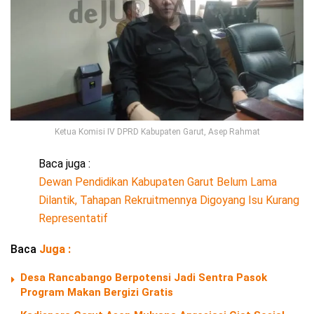
Ketua Komisi IV DPRD Kabupaten Garut, Asep Rahmat
Baca juga :
Dewan Pendidikan Kabupaten Garut Belum Lama
Dilantik, Tahapan Rekruitmennya Digoyang Isu Kurang
Representatif
Baca
Juga :
Desa Rancabango Berpotensi Jadi Sentra Pasok
Program Makan Bergizi Gratis