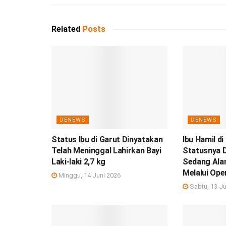
Related
Posts
DENEWS
DENEWS
Status Ibu di Garut Dinyatakan
Ibu Hamil di
Telah Meninggal Lahirkan Bayi
Statusnya D
Laki-laki 2,7 kg
Sedang Ala
Melalui Ope
Minggu, 14 Juni 2026
Sabtu, 13 Ju