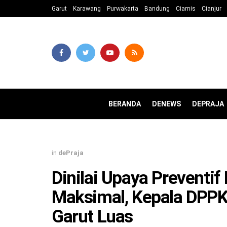
Garut
Karawang
Purwakarta
Bandung
Ciamis
Cianjur
BERANDA
DENEWS
DEPRAJA
in
dePraja
Dinilai Upaya Preventi
Maksimal, Kepala DPP
Garut Luas