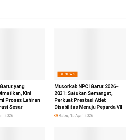
DENEWS
 Garut yang
Musorkab NPCI Garut 2026–
imatikan, Kini
2031: Satukan Semangat,
mi Proses Lahiran
Perkuat Prestasi Atlet
rasi Sesar
Disabilitas Menuju Peparda VII
ni 2026
Rabu, 15 April 2026