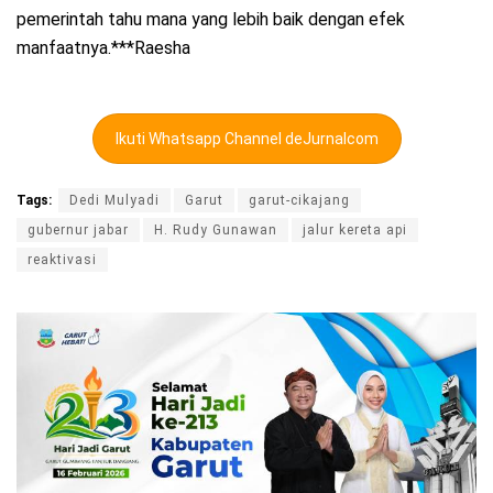
pemerintah tahu mana yang lebih baik dengan efek
manfaatnya.***Raesha
Ikuti Whatsapp Channel deJurnalcom
Tags:
Dedi Mulyadi
Garut
garut-cikajang
gubernur jabar
H. Rudy Gunawan
jalur kereta api
reaktivasi