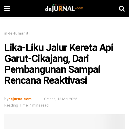
in
deHumaniti
Lika-Liku Jalur Kereta Api
Garut-Cikajang, Dari
Pembangunan Sampai
Rencana Reaktivasi
by
dejurnalcom
Selasa, 13 Mei 2025
Reading Time: 4 mins read