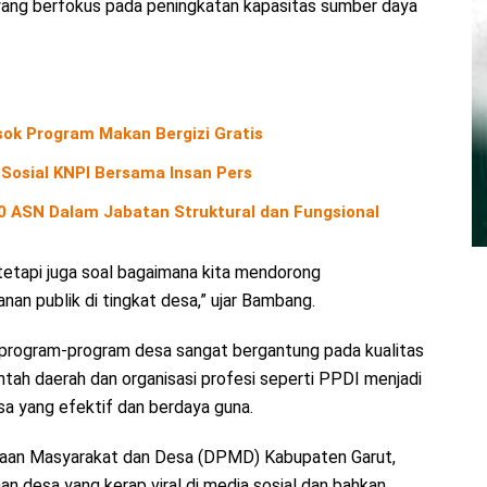
ang berfokus pada peningkatan kapasitas sumber daya
ok Program Makan Bergizi Gratis
 Sosial KNPI Bersama Insan Pers
40 ASN Dalam Jabatan Struktural dan Fungsional
 tetapi juga soal bagaimana kita mendorong
an publik di tingkat desa,” ujar Bambang.
n program-program desa sangat bergantung pada kualitas
intah daerah dan organisasi profesi seperti PPDI menjadi
a yang efektif dan berdaya guna.
yaan Masyarakat dan Desa (DPMD) Kabupaten Garut,
n desa yang kerap viral di media sosial dan bahkan