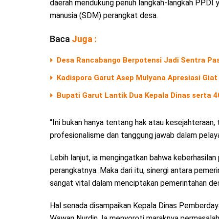
daerah mendukung penuh langkah-langkah PPDI y
manusia (SDM) perangkat desa.
Baca
Juga :
Desa Rancabango Berpotensi Jadi Sentra Pas
Kadispora Garut Asep Mulyana Apresiasi Giat
Bupati Garut Lantik Dua Kepala Dinas serta 
“Ini bukan hanya tentang hak atau kesejahteraan,
profesionalisme dan tanggung jawab dalam pelayan
Lebih lanjut, ia mengingatkan bahwa keberhasila
perangkatnya. Maka dari itu, sinergi antara pemer
sangat vital dalam menciptakan pemerintahan des
Hal senada disampaikan Kepala Dinas Pemberda
Wawan Nurdin. Ia menyoroti maraknya permasalaha