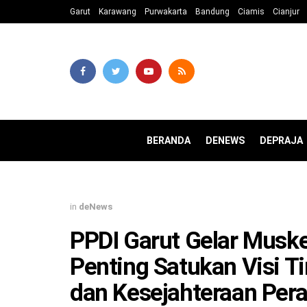
Garut
Karawang
Purwakarta
Bandung
Ciamis
Cianjur
BERANDA
DENEWS
DEPRAJA
in
deNews
PPDI Garut Gelar Mus
Penting Satukan Visi T
dan Kesejahteraan Per