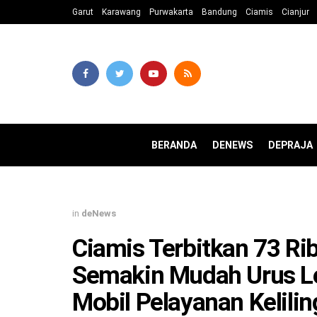
Garut
Karawang
Purwakarta
Bandung
Ciamis
Cianjur
BERANDA
DENEWS
DEPRAJA
in
deNews
Ciamis Terbitkan 73 Ri
Semakin Mudah Urus Le
Mobil Pelayanan Kelilin