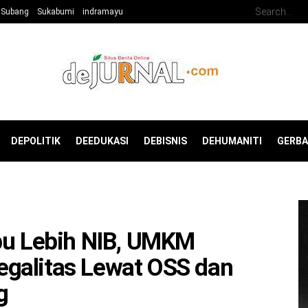
Subang
Sukabumi
indramayu
DEPOLITIK
DEEDUKASI
DEBISNIS
DEHUMANITI
GERB
bu Lebih NIB, UMKM
galitas Lewat OSS dan
g