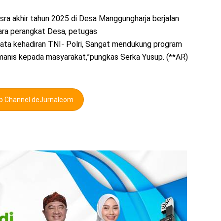
sra akhir tahun 2025 di Desa Manggungharja berjalan
tara perangkat Desa, petugas
yata kehadiran TNI- Polri, Sangat mendukung program
anis kepada masyarakat,”pungkas Serka Yusup. (**AR)
pp Channel deJurnalcom