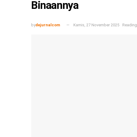
Binaannya
by
dejurnalcom
Kamis, 27 November 2025
Reading