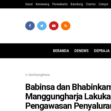
Garut
Karawang
Purwakarta
Bandung
Ciamis
Cianjur
BERANDA
DENEWS
DEPRAJA
in
GerbangDesa
Babinsa dan Bhabinka
Manggungharja Lakuk
Pengawasan Penyaluran