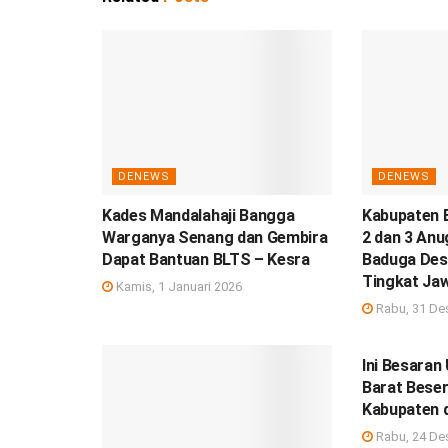
DENEWS
DENEWS
Kades Mandalahaji Bangga
Kabupaten 
Warganya Senang dan Gembira
2 dan 3 Anu
Dapat Bantuan BLTS – Kesra
Baduga Des
Tingkat Ja
Kamis, 1 Januari 2026
Rabu, 31 De
DEBISNIS
Ini Besara
Barat Beser
Kabupaten 
Rabu, 24 De