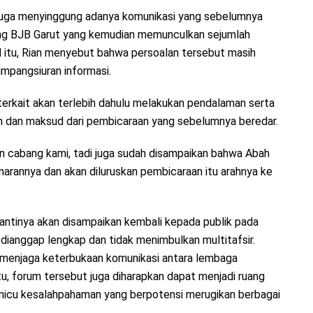
juga menyinggung adanya komunikasi yang sebelumnya
ang BJB Garut yang kemudian memunculkan sejumlah
 itu, Rian menyebut bahwa persoalan tersebut masih
esimpangsiuran informasi.
rkait akan terlebih dahulu melakukan pendalaman serta
h dan maksud dari pembicaraan yang sebelumnya beredar.
n cabang kami, tadi juga sudah disampaikan bahwa Abah
enarannya dan akan diluruskan pembicaraan itu arahnya ke
 nantinya akan disampaikan kembali kepada publik pada
dianggap lengkap dan tidak menimbulkan multitafsir.
m menjaga keterbukaan komunikasi antara lembaga
tu, forum tersebut juga diharapkan dapat menjadi ruang
memicu kesalahpahaman yang berpotensi merugikan berbagai