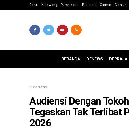
Garut
Karawang
Purwakarta
Bandung
Ciamis
Cianjur
BERANDA
DENEWS
DEPRAJA
in
deNews
Audiensi Dengan Tokoh
Tegaskan Tak Terlibat
2026