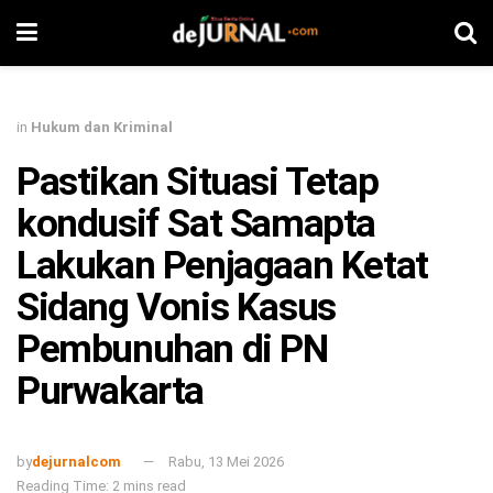
in
Hukum dan Kriminal
Pastikan Situasi Tetap
kondusif Sat Samapta
Lakukan Penjagaan Ketat
Sidang Vonis Kasus
Pembunuhan di PN
Purwakarta
by
dejurnalcom
Rabu, 13 Mei 2026
Reading Time: 2 mins read