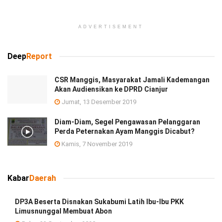
ADVERTISEMENT
Deep
Report
CSR Manggis, Masyarakat Jamali Kademangan
Akan Audiensikan ke DPRD Cianjur
Jumat, 13 Desember 2019
Diam-Diam, Segel Pengawasan Pelanggaran
Perda Peternakan Ayam Manggis Dicabut?
Kamis, 7 November 2019
Kabar
Daerah
DP3A Beserta Disnakan Sukabumi Latih Ibu-Ibu PKK
Limusnunggal Membuat Abon