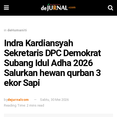
in
deHumaniti
Indra Kardiansyah
Sekretaris DPC Demokrat
Subang Idul Adha 2026
Salurkan hewan qurban 3
ekor Sapi
by
dejurnalcom
Sabtu, 30 Mei 2026
Reading Time: 2 mins read