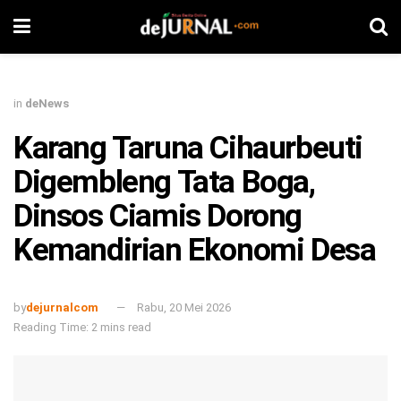
in
deNews
Karang Taruna Cihaurbeuti
Digembleng Tata Boga,
Dinsos Ciamis Dorong
Kemandirian Ekonomi Desa
by
dejurnalcom
Rabu, 20 Mei 2026
Reading Time: 2 mins read