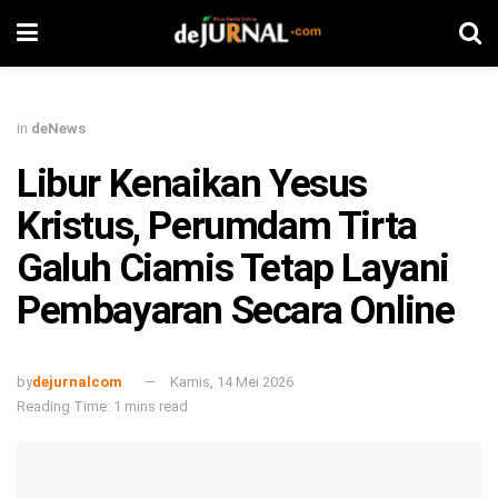
in
deNews
Libur Kenaikan Yesus
Kristus, Perumdam Tirta
Galuh Ciamis Tetap Layani
Pembayaran Secara Online
by
dejurnalcom
Kamis, 14 Mei 2026
Reading Time: 1 mins read