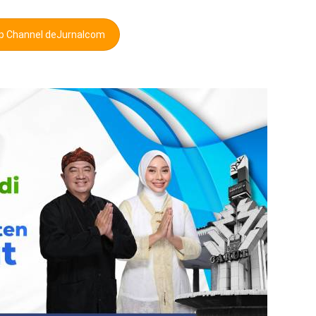
pp Channel deJurnalcom