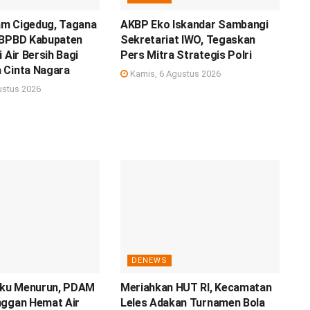
m Cigedug, Tagana
AKBP Eko Iskandar Sambangi
 BPBD Kabupaten
Sekretariat IWO, Tegaskan
 Air Bersih Bagi
Pers Mitra Strategis Polri
 Cinta Nagara
Kamis, 6 Agustus 2026
ustus 2026
DENEWS
Baku Menurun, PDAM
Meriahkan HUT RI, Kecamatan
nggan Hemat Air
Leles Adakan Turnamen Bola