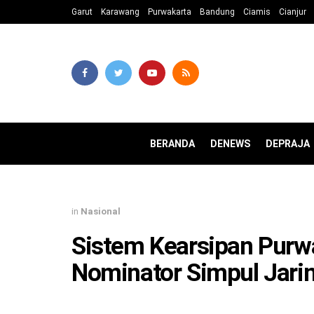
Garut
Karawang
Purwakarta
Bandung
Ciamis
Cianjur
BERANDA
DENEWS
DEPRAJA
in
Nasional
Sistem Kearsipan Purwa
Nominator Simpul Jarin