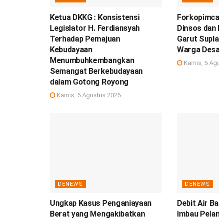
Ketua DKKG : Konsistensi
Forkopimca
Legislator H. Ferdiansyah
Dinsos dan
Terhadap Pemajuan
Garut Suplai
Kebudayaan
Warga Desa
Menumbuhkembangkan
Kamis, 6 Ag
Semangat Berkebudayaan
dalam Gotong Royong
Kamis, 6 Agustus 2026
DENEWS
DENEWS
Ungkap Kasus Penganiayaan
Debit Air 
Berat yang Mengakibatkan
Imbau Pela