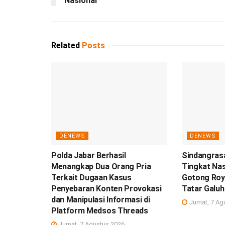
Nasional
Related
Posts
DENEWS
DENEWS
Polda Jabar Berhasil
Sindangrasa
Menangkap Dua Orang Pria
Tingkat Nas
Terkait Dugaan Kasus
Gotong Roy
Penyebaran Konten Provokasi
Tatar Galuh
dan Manipulasi Informasi di
Jumat, 7 Ag
Platform Medsos Threads
Jumat, 7 Agustus 2026