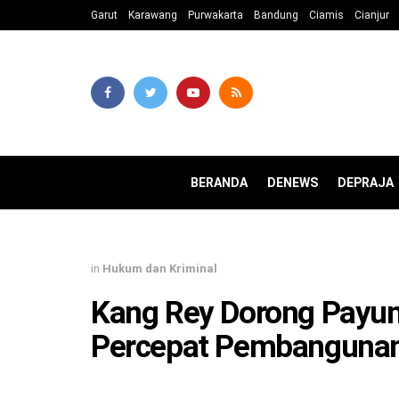
Garut
Karawang
Purwakarta
Bandung
Ciamis
Cianjur
BERANDA
DENEWS
DEPRAJA
in
Hukum dan Kriminal
Kang Rey Dorong Payu
Percepat Pembangunan