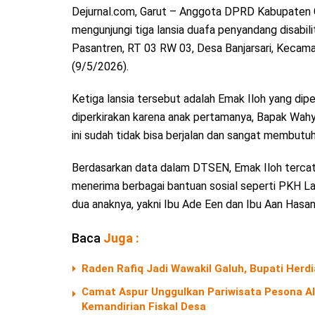
Dejurnal.com, Garut – Anggota DPRD Kabupaten Ga
mengunjungi tiga lansia duafa penyandang disabil
Pasantren, RT 03 RW 03, Desa Banjarsari, Kecam
(9/5/2026).
Ketiga lansia tersebut adalah Emak Iloh yang dipe
diperkirakan karena anak pertamanya, Bapak Wahyu,
ini sudah tidak bisa berjalan dan sangat membutuh
Berdasarkan data dalam DTSEN, Emak Iloh tercata
menerima berbagai bantuan sosial seperti PKH La
dua anaknya, yakni Ibu Ade Een dan Ibu Aan Hasa
Baca
Juga :
Raden Rafiq Jadi Wawakil Galuh, Bupati Herd
Camat Aspur Unggulkan Pariwisata Pesona 
Kemandirian Fiskal Desa