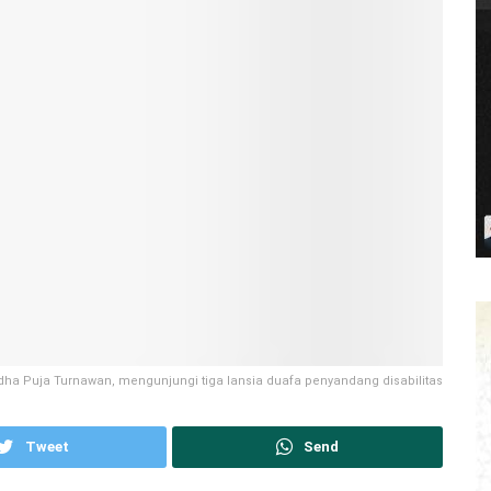
dha Puja Turnawan, mengunjungi tiga lansia duafa penyandang disabilitas
Tweet
Send