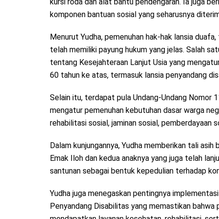
kursi roda dan alat bantu pendengaran. Ia juga b
komponen bantuan sosial yang seharusnya diterim
Menurut Yudha, pemenuhan hak-hak lansia duafa, 
telah memiliki payung hukum yang jelas. Salah 
tentang Kesejahteraan Lanjut Usia yang mengatur 
60 tahun ke atas, termasuk lansia penyandang disa
Selain itu, terdapat pula Undang-Undang Nomor 
mengatur pemenuhan kebutuhan dasar warga negara
rehabilitasi sosial, jaminan sosial, pemberdayaan so
Dalam kunjungannya, Yudha memberikan tali asih 
Emak Iloh dan kedua anaknya yang juga telah lan
santunan sebagai bentuk kepedulian terhadap kond
Yudha juga menegaskan pentingnya implementas
Penyandang Disabilitas yang memastikan bahwa pen
mendapatkan layanan kesehatan, rehabilitasi, sert