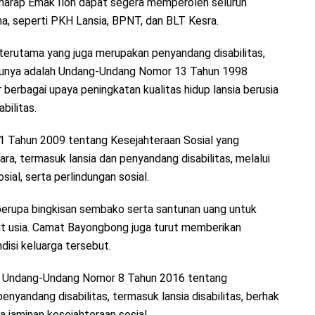
erharap Emak Iloh dapat segera memperoleh seluruh
a, seperti PKH Lansia, BPNT, dan BLT Kesra.
terutama yang juga merupakan penyandang disabilitas,
satunya adalah Undang-Undang Nomor 13 Tahun 1998
berbagai upaya peningkatan kualitas hidup lansia berusia
bilitas.
11 Tahun 2009 tentang Kesejahteraan Sosial yang
, termasuk lansia dan penyandang disabilitas, melalui
sial, serta perlindungan sosial.
berupa bingkisan sembako serta santunan uang untuk
jut usia. Camat Bayongbong juga turut memberikan
isi keluarga tersebut.
i Undang-Undang Nomor 8 Tahun 2016 tentang
yandang disabilitas, termasuk lansia disabilitas, berhak
a jaminan kesejahteraan sosial.