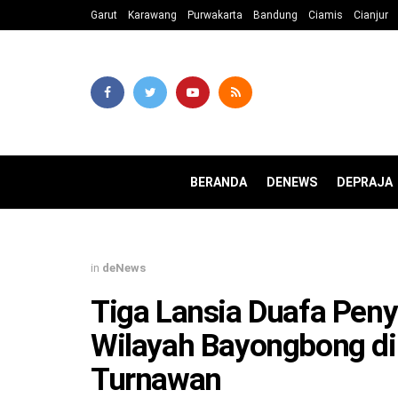
Garut
Karawang
Purwakarta
Bandung
Ciamis
Cianjur
BERANDA
DENEWS
DEPRAJA
in
deNews
Tiga Lansia Duafa Peny
Wilayah Bayongbong di
Turnawan