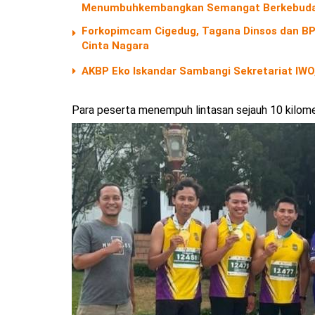
Menumbuhkembangkan Semangat Berkebuda
Forkopimcam Cigedug, Tagana Dinsos dan BPB
Cinta Nagara
AKBP Eko Iskandar Sambangi Sekretariat IWO,
Para peserta menempuh lintasan sejauh 10 kilomete