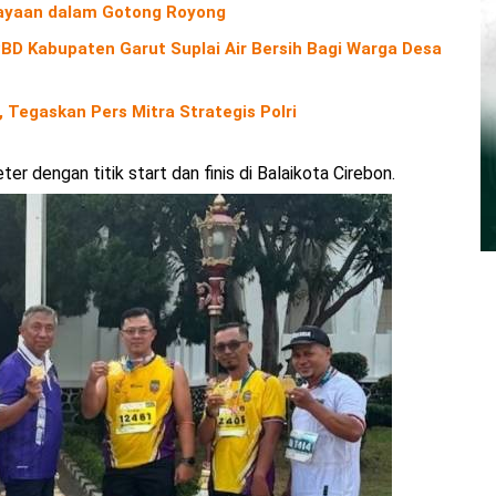
yaan dalam Gotong Royong
D Kabupaten Garut Suplai Air Bersih Bagi Warga Desa
 Tegaskan Pers Mitra Strategis Polri
r dengan titik start dan finis di Balaikota Cirebon.