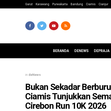
Garut
Karawang
Purwakarta
Bandung
Ciamis
Cianjur
BERANDA
DENEWS
DEPRAJA
in
deNews
Bukan Sekadar Berburu 
Ciamis Tunjukkan Sem
Cirebon Run 10K 2026