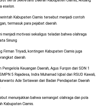
turut serta Sekretaris Daerah Kabupaten Ciamis, Andang
a eselon.
merintah Kabupaten Ciamis tersebut menjadi contoh
gan, termasuk para pejabat daerah.
Ini menjadi motivasi sekaligus teladan bahwa olahraga
kata Sinung
g Firman Triyadi, kontingen Kabupaten Ciamis juga
erangkat daerah.
an Pengelola Keuangan Daerah, Agus Furqon dari SDN 1
 SMPN 5 Rajadesa, Indra Muhamad Iqbal dari RSUD Kawali,
 Nurwanto Ade Setiawan dari Badan Pendapatan Daerah
.
ersebut menunjukkan bahwa semangat olahraga dan pola
ah Kabupaten Ciamis.