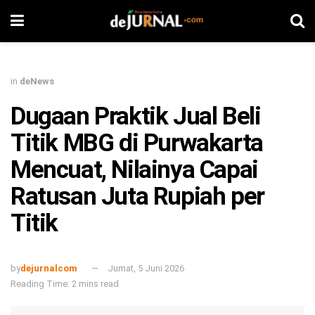
in
deNews
Dugaan Praktik Jual Beli
Titik MBG di Purwakarta
Mencuat, Nilainya Capai
Ratusan Juta Rupiah per
Titik
by
dejurnalcom
Jumat, 5 Juni 2026
Reading Time: 2 mins read