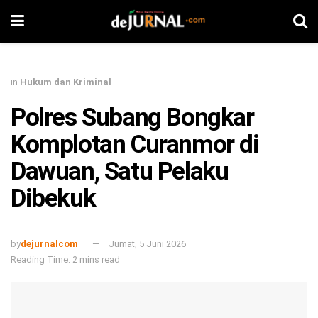
in
Hukum dan Kriminal
Polres Subang Bongkar
Komplotan Curanmor di
Dawuan, Satu Pelaku
Dibekuk
by
dejurnalcom
Jumat, 5 Juni 2026
Reading Time: 2 mins read