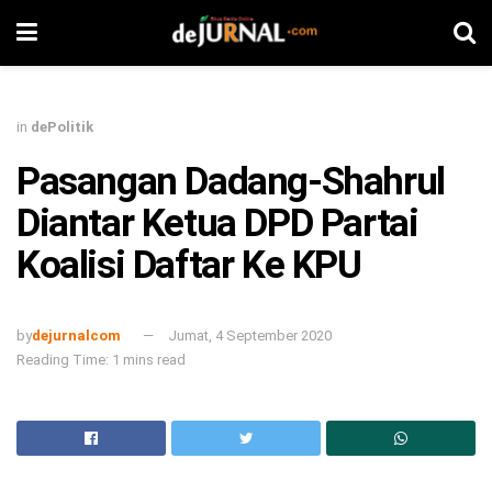
in
dePolitik
Pasangan Dadang-Shahrul
Diantar Ketua DPD Partai
Koalisi Daftar Ke KPU
by
dejurnalcom
Jumat, 4 September 2020
Reading Time: 1 mins read