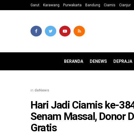
Garut
Karawang
Purwakarta
Bandung
Ciamis
Cianjur
BERANDA
DENEWS
DEPRAJA
in
deNews
Hari Jadi Ciamis ke-38
Senam Massal, Donor D
Gratis