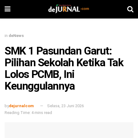
in
deNews
SMK 1 Pasundan Garut:
Pilihan Sekolah Ketika Tak
Lolos PCMB, Ini
Keunggulannya
by
dejurnalcom
Selasa, 23 Juni 2026
Reading Time: 4 mins read