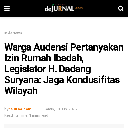
in
deNews
Warga Audensi Pertanyakan
Izin Rumah Ibadah,
Legislator H. Dadang
Suryana: Jaga Kondusifitas
Wilayah
by
dejurnalcom
Kamis, 18 Juni 2026
Reading Time: 1 mins read