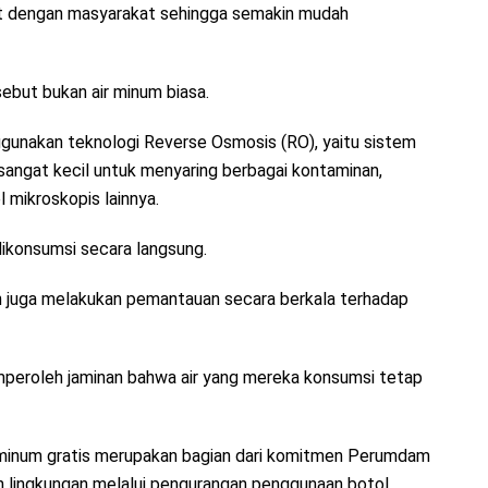
dekat dengan masyarakat sehingga semakin mudah
rsebut bukan air minum biasa.
ggunakan teknologi Reverse Osmosis (RO), yaitu sistem
ngat kecil untuk menyaring berbagai kontaminan,
l mikroskopis lainnya.
n dikonsumsi secara langsung.
h juga melakukan pemantauan secara berkala terhadap
mperoleh jaminan bahwa air yang mereka konsumsi tetap
p minum gratis merupakan bagian dari komitmen Perumdam
n lingkungan melalui pengurangan penggunaan botol