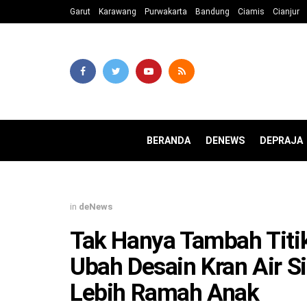
Garut
Karawang
Purwakarta
Bandung
Ciamis
Cianjur
BERANDA
DENEWS
DEPRAJA
in
deNews
Tak Hanya Tambah Titi
Ubah Desain Kran Air S
Lebih Ramah Anak