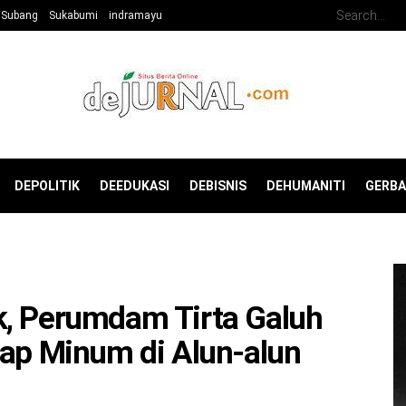
Subang
Sukabumi
indramayu
DEPOLITIK
DEEDUKASI
DEBISNIS
DEHUMANITI
GERB
k, Perumdam Tirta Galuh
iap Minum di Alun-alun