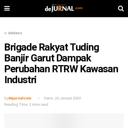
in
deNews
Brigade Rakyat Tuding
Banjir Garut Dampak
Perubahan RTRW Kawasan
Industri
by
dejurnalcom
Senin, 20 Januari 2020
Reading Time: 2 mins read