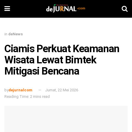
in
deNews
Ciamis Perkuat Keamanan
Wisata Lewat Bimtek
Mitigasi Bencana
by
dejurnalcom
Jumat, 22 Mei 2026
Reading Time: 2 mins read