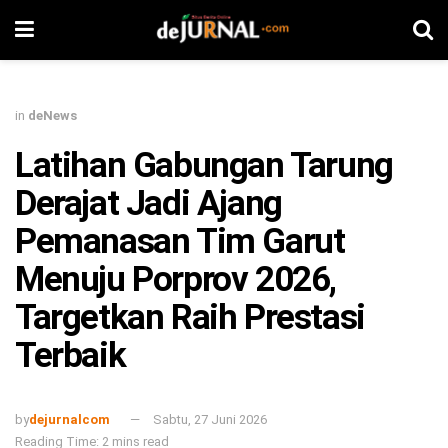
in
deNews
Latihan Gabungan Tarung
Derajat Jadi Ajang
Pemanasan Tim Garut
Menuju Porprov 2026,
Targetkan Raih Prestasi
Terbaik
by
dejurnalcom
Sabtu, 27 Juni 2026
Reading Time: 2 mins read