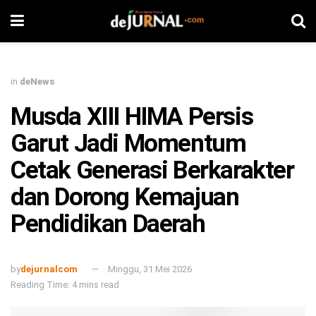
in
deNews
Musda XIII HIMA Persis
Garut Jadi Momentum
Cetak Generasi Berkarakter
dan Dorong Kemajuan
Pendidikan Daerah
by
dejurnalcom
Minggu, 31 Mei 2026
Reading Time: 4 mins read