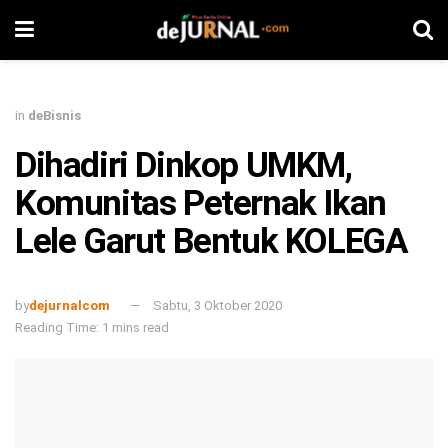
in
deBisnis
Dihadiri Dinkop UMKM,
Komunitas Peternak Ikan
Lele Garut Bentuk KOLEGA
by
dejurnalcom
Sabtu, 3 Oktober 2020
Reading Time: 1 mins read