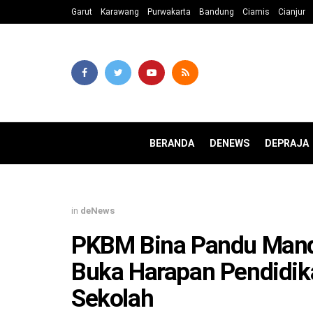
Garut
Karawang
Purwakarta
Bandung
Ciamis
Cianjur
BERANDA
DENEWS
DEPRAJA
in
deNews
PKBM Bina Pandu Mandir
Buka Harapan Pendidik
Sekolah