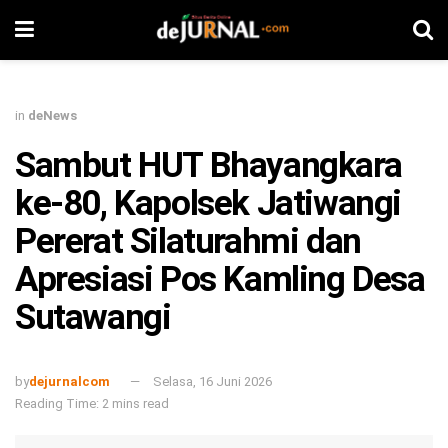
in
deNews
Sambut HUT Bhayangkara
ke-80, Kapolsek Jatiwangi
Pererat Silaturahmi dan
Apresiasi Pos Kamling Desa
Sutawangi ​
by
dejurnalcom
Selasa, 16 Juni 2026
Reading Time: 2 mins read