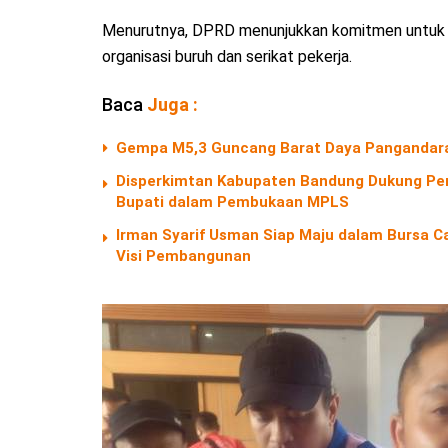
Menurutnya, DPRD menunjukkan komitmen untuk me
organisasi buruh dan serikat pekerja.
Baca
Juga :
Gempa M5,3 Guncang Barat Daya Pangandara
Disperkimtan Kabupaten Bandung Dukung Pen
Bupati dalam Pembukaan MPLS
Irman Syarif Usman Siap Maju dalam Bursa C
Visi Pembangunan