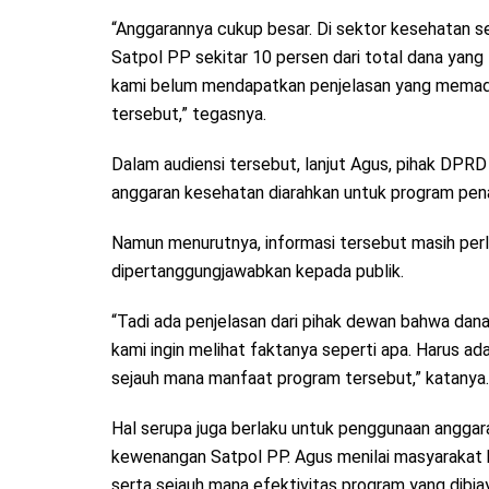
“Anggarannya cukup besar. Di sektor kesehatan s
Satpol PP sekitar 10 persen dari total dana yang 
kami belum mendapatkan penjelasan yang memadai 
tersebut,” tegasnya.
Dalam audiensi tersebut, lanjut Agus, pihak D
anggaran kesehatan diarahkan untuk program pen
Namun menurutnya, informasi tersebut masih perl
dipertanggungjawabkan kepada publik.
“Tadi ada penjelasan dari pihak dewan bahwa dana
kami ingin melihat faktanya seperti apa. Harus a
sejauh mana manfaat program tersebut,” katanya.
Hal serupa juga berlaku untuk penggunaan angga
kewenangan Satpol PP. Agus menilai masyarakat b
serta sejauh mana efektivitas program yang dibi