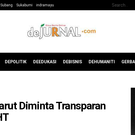
Subang
Sukabumi
indramayu
DEPOLITIK
DEEDUKASI
DEBISNIS
DEHUMANITI
GERB
arut Diminta Transparan
HT