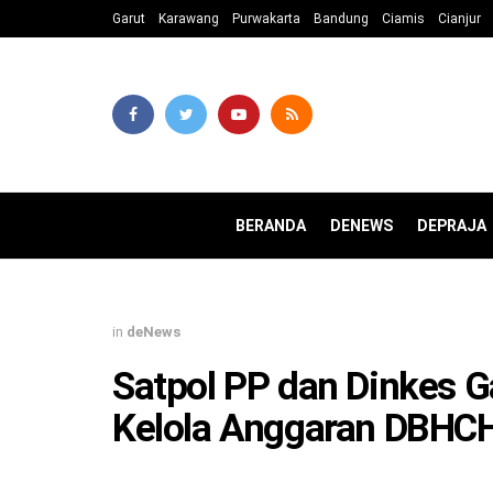
Garut
Karawang
Purwakarta
Bandung
Ciamis
Cianjur
BERANDA
DENEWS
DEPRAJA
in
deNews
Satpol PP dan Dinkes G
Kelola Anggaran DBHC