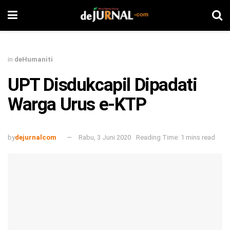
in
deHumaniti
UPT Disdukcapil Dipadati
Warga Urus e-KTP
by
dejurnalcom
Rabu, 3 Juni 2020
Reading Time: 1 mins read