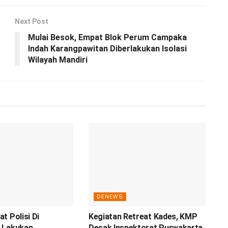
Next Post
Mulai Besok, Empat Blok Perum Campaka
Indah Karangpawitan Diberlakukan Isolasi
Wilayah Mandiri
DENEWS
t Polisi Di
Kegiatan Retreat Kades, KMP
 Lakukan
Desak Inspektorat Purwakarta