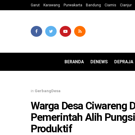
Garut
Karawang
Purwakarta
Bandung
Ciamis
Cianjur
BERANDA
DENEWS
DEPRAJA
in
GerbangDesa
Warga Desa Ciwareng 
Pemerintah Alih Pungsi
Produktif