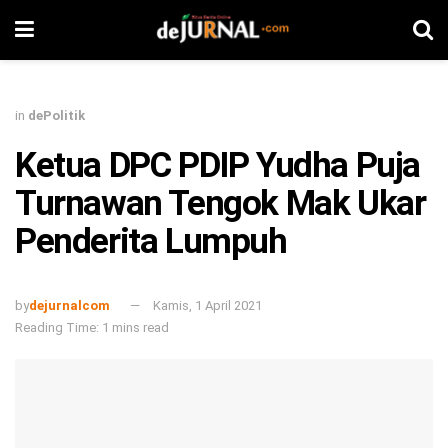
in
dePolitik
Ketua DPC PDIP Yudha Puja
Turnawan Tengok Mak Ukar
Penderita Lumpuh
by
dejurnalcom
Kamis, 1 April 2021
Reading Time: 1 mins read