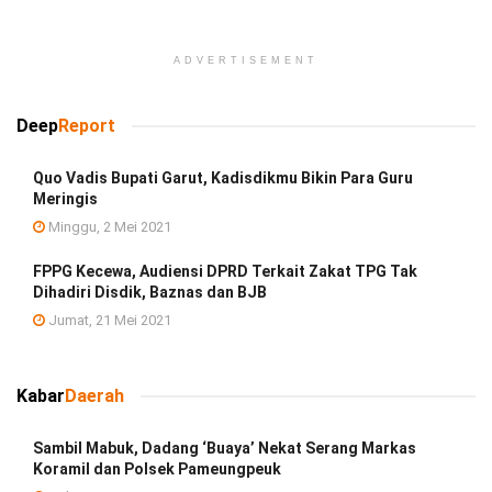
ADVERTISEMENT
Deep
Report
Quo Vadis Bupati Garut, Kadisdikmu Bikin Para Guru
Meringis
Minggu, 2 Mei 2021
FPPG Kecewa, Audiensi DPRD Terkait Zakat TPG Tak
Dihadiri Disdik, Baznas dan BJB
Jumat, 21 Mei 2021
Kabar
Daerah
Sambil Mabuk, Dadang ‘Buaya’ Nekat Serang Markas
Koramil dan Polsek Pameungpeuk