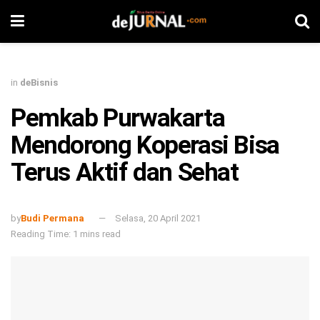
in
deBisnis
Pemkab Purwakarta
Mendorong Koperasi Bisa
Terus Aktif dan Sehat
by
Budi Permana
Selasa, 20 April 2021
Reading Time: 1 mins read