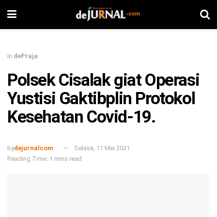
in
dePraja
Polsek Cisalak giat Operasi
Yustisi Gaktibplin Protokol
Kesehatan Covid-19.
by
dejurnalcom
Selasa, 11 Mei 2021
Reading Time: 1 mins read