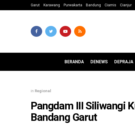
Garut
Karawang
Purwakarta
Bandung
Ciamis
Cianjur
BERANDA
DENEWS
DEPRAJA
in
Regional
Pangdam III Siliwangi K
Bandang Garut