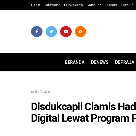
Garut
Karawang
Purwakarta
Bandung
Ciamis
Cianjur
BERANDA
DENEWS
DEPRAJA
in
deNews
Disdukcapil Ciamis Ha
Digital Lewat Program