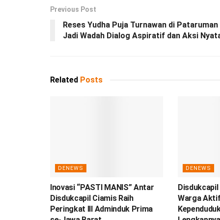
Previous Post
Reses Yudha Puja Turnawan di Pataruman 
Jadi Wadah Dialog Aspiratif dan Aksi Nyat
Related
Posts
DENEWS
DENEWS
Inovasi “PASTI MANIS” Antar
Disdukcapil
Disdukcapil Ciamis Raih
Warga Aktif
Peringkat III Adminduk Prima
Kependuduka
se-Jawa Barat
Lengkapnya