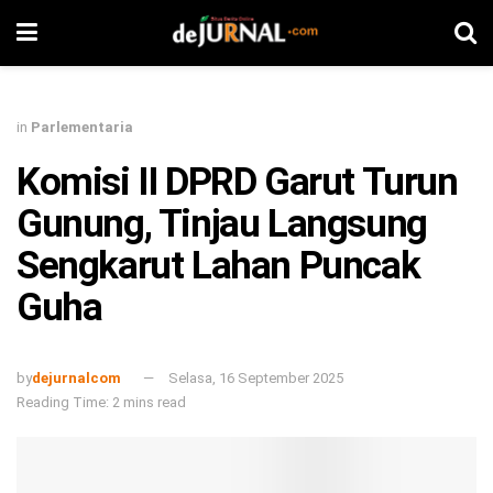
in
Parlementaria
Komisi II DPRD Garut Turun
Gunung, Tinjau Langsung
Sengkarut Lahan Puncak
Guha
by
dejurnalcom
Selasa, 16 September 2025
Reading Time: 2 mins read