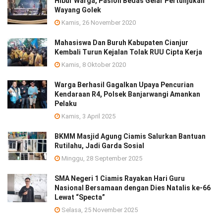
Hibur Warga, Paslon Bedas Gelar Pertunjukan
Wayang Golek
Kamis, 26 November 2020
Mahasiswa Dan Buruh Kabupaten Cianjur
Kembali Turun Kejalan Tolak RUU Cipta Kerja
Kamis, 8 Oktober 2020
Warga Berhasil Gagalkan Upaya Pencurian
Kendaraan R4, Polsek Banjarwangi Amankan
Pelaku
Kamis, 3 April 2025
BKMM Masjid Agung Ciamis Salurkan Bantuan
Rutilahu, Jadi Garda Sosial
Minggu, 28 September 2025
SMA Negeri 1 Ciamis Rayakan Hari Guru
Nasional Bersamaan dengan Dies Natalis ke-66
Lewat “Specta”
Selasa, 25 November 2025