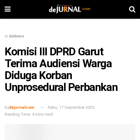
in
deNews
Komisi III DPRD Garut
Terima Audiensi Warga
Diduga Korban
Unprosedural Perbankan
by
dejurnalcom
Rabu, 17 September 2025
Reading Time: 4 mins read