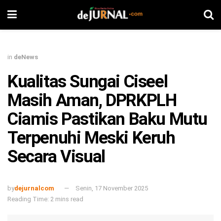
in
deNews
Kualitas Sungai Ciseel
Masih Aman, DPRKPLH
Ciamis Pastikan Baku Mutu
Terpenuhi Meski Keruh
Secara Visual
by
dejurnalcom
Senin, 17 November 2025
Reading Time: 2 mins read