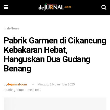
in
deNews
Pabrik Garmen di Cikancung
Kebakaran Hebat,
Hanguskan Dua Gudang
Benang
by
dejurnalcom
Minggu, 2 November 2025
Reading Time: 1 mins read