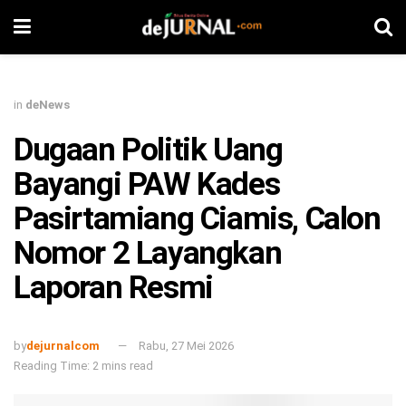
in
deNews
Dugaan Politik Uang
Bayangi PAW Kades
Pasirtamiang Ciamis, Calon
Nomor 2 Layangkan
Laporan Resmi
by
dejurnalcom
Rabu, 27 Mei 2026
Reading Time: 2 mins read