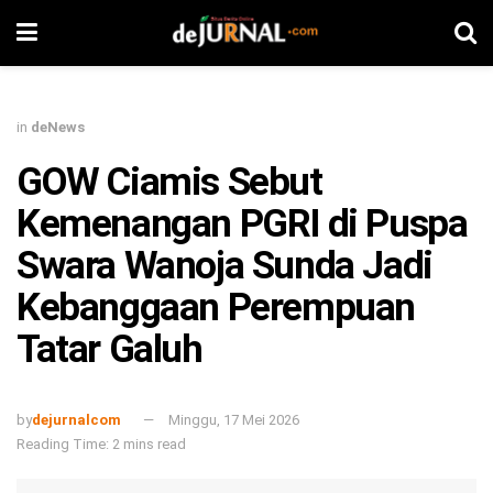
in
deNews
GOW Ciamis Sebut
Kemenangan PGRI di Puspa
Swara Wanoja Sunda Jadi
Kebanggaan Perempuan
Tatar Galuh
by
dejurnalcom
Minggu, 17 Mei 2026
Reading Time: 2 mins read