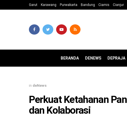
Garut
Karawang
Purwakarta
Bandung
Ciamis
Cianjur
BERANDA
DENEWS
DEPRAJA
in
deNews
Perkuat Ketahanan Pan
dan Kolaborasi