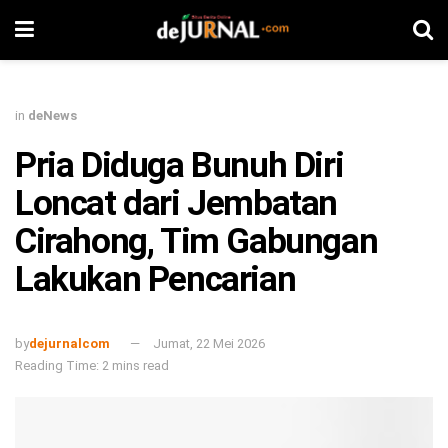
in
deNews
Pria Diduga Bunuh Diri
Loncat dari Jembatan
Cirahong, Tim Gabungan
Lakukan Pencarian
by
dejurnalcom
Jumat, 22 Mei 2026
Reading Time: 2 mins read