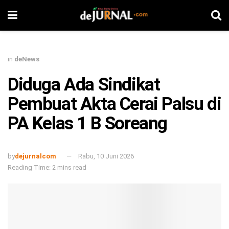
in
deNews
Diduga Ada Sindikat
Pembuat Akta Cerai Palsu di
PA Kelas 1 B Soreang
by
dejurnalcom
Rabu, 10 Juni 2026
Reading Time: 2 mins read