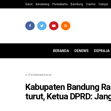
Garut
Karawang
Purwakarta
Bandung
Ciamis
Cianjur
BERANDA
DENEWS
DEPRAJA
in
Parlementaria
Kabupaten Bandung Rai
turut, Ketua DPRD: Jang