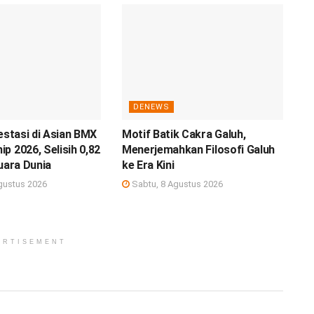
DENEWS
restasi di Asian BMX
Motif Batik Cakra Galuh,
p 2026, Selisih 0,82
Menerjemahkan Filosofi Galuh
Juara Dunia
ke Era Kini
gustus 2026
Sabtu, 8 Agustus 2026
ERTISEMENT