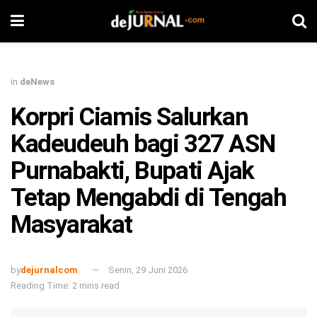
in
deNews
Korpri Ciamis Salurkan
Kadeudeuh bagi 327 ASN
Purnabakti, Bupati Ajak
Tetap Mengabdi di Tengah
Masyarakat
by
dejurnalcom
Senin, 29 Juni 2026
Reading Time: 2 mins read